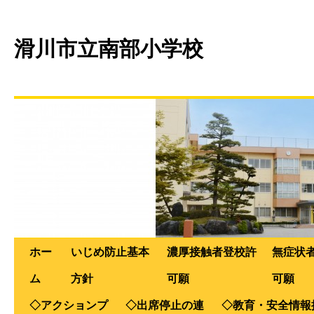
滑川市立南部小学校
ホー
いじめ防止基本
濃厚接触者登校許
無症状
ム
方針
可願
可願
◇アクションプ
◇出席停止の連
◇教育・安全情報