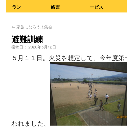
ラン
絡票
ービス
←
家族になろうよ集会
避難訓練
投稿日：
2026年5月12日
５月１１日。火災を想定して、今年度第
われました。