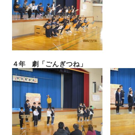
４年 劇「ごんぎつね」