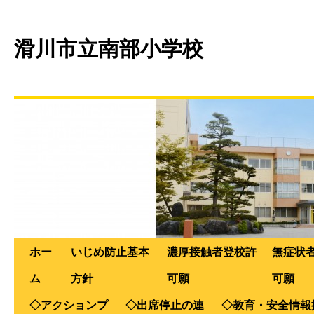
滑川市立南部小学校
ホー
いじめ防止基本
濃厚接触者登校許
無症状
ム
方針
可願
可願
◇アクションプ
◇出席停止の連
◇教育・安全情報