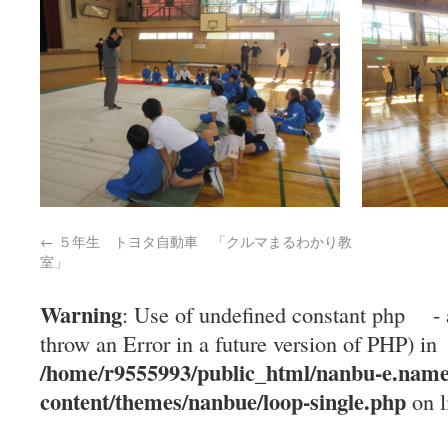
←
５年生 トヨタ自動車 「クルマまるわかり教
室」
Warning
: Use of undefined constant php - 
throw an Error in a future version of PHP) in
/home/r9555993/public_html/nanbu-e.name
content/themes/nanbue/loop-single.php
on l