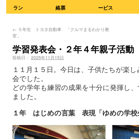
ラン
絡票
ービス
←
５年生 トヨタ自動車 「クルマまるわかり教
室」
学習発表会・２年４年親子活動
投稿日：
2025年11月15日
１１月１５日。今日は、子供たちが楽し
会でした。
どの学年も練習の成果を十分に発揮し、
ました。
１年 はじめの言葉 表現「ゆめの学校