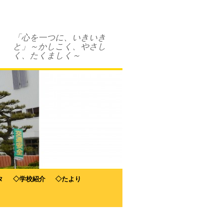
「心を一つに、いきいき
と」～かしこく、やさし
く、たくましく～
タ
◇学校紹介
◇たより