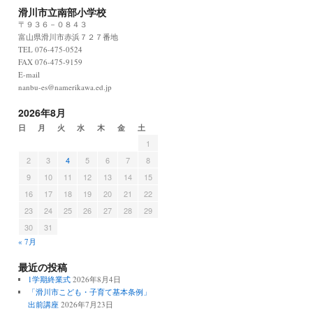
滑川市立南部小学校
〒９３６－０８４３
富山県滑川市赤浜７２７番地
TEL 076-475-0524
FAX 076-475-9159
E-mail
nanbu-es@namerikawa.ed.jp
2026年8月
日
月
火
水
木
金
土
1
2
3
4
5
6
7
8
9
10
11
12
13
14
15
16
17
18
19
20
21
22
23
24
25
26
27
28
29
30
31
« 7月
最近の投稿
1学期終業式
2026年8月4日
「滑川市こども・子育て基本条例」
出前講座
2026年7月23日