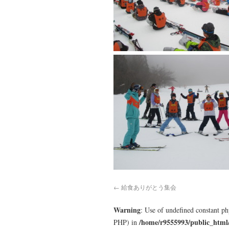
←
給食ありがとう集会
Warning
: Use of undefined constant p
/home/r9555993/public_html
PHP) in