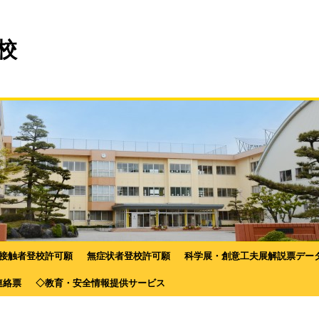
校
接触者登校許可願
無症状者登校許可願
科学展・創意工夫展解説票デー
連絡票
◇教育・安全情報提供サービス