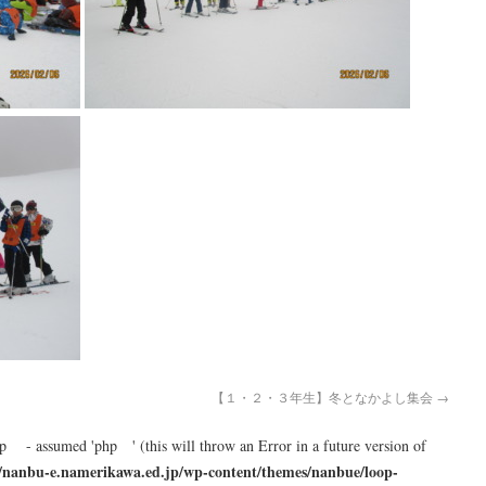
【１・２・３年生】冬となかよし集会
→
hp - assumed 'php ' (this will throw an Error in a future version of
/nanbu-e.namerikawa.ed.jp/wp-content/themes/nanbue/loop-