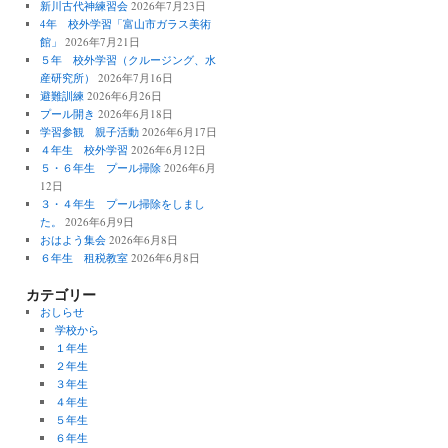
新川古代神練習会
2026年7月23日
4年 校外学習「富山市ガラス美術
館」
2026年7月21日
５年 校外学習（クルージング、水
産研究所）
2026年7月16日
避難訓練
2026年6月26日
プール開き
2026年6月18日
学習参観 親子活動
2026年6月17日
４年生 校外学習
2026年6月12日
５・６年生 プール掃除
2026年6月
12日
３・４年生 プール掃除をしまし
た。
2026年6月9日
おはよう集会
2026年6月8日
６年生 租税教室
2026年6月8日
カテゴリー
おしらせ
学校から
１年生
２年生
３年生
４年生
５年生
６年生