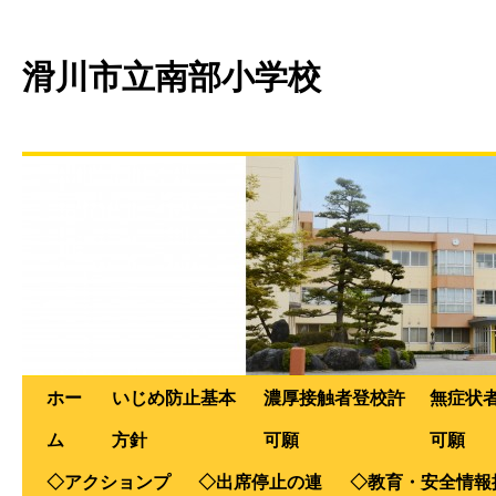
滑川市立南部小学校
ホー
いじめ防止基本
濃厚接触者登校許
無症状
ム
方針
可願
可願
◇アクションプ
◇出席停止の連
◇教育・安全情報