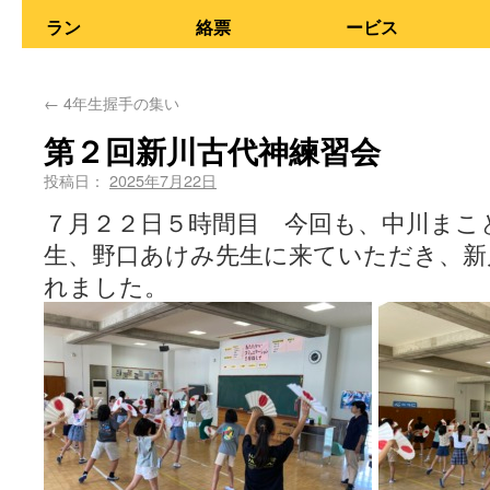
ラン
絡票
ービス
←
4年生握手の集い
第２回新川古代神練習会
投稿日：
2025年7月22日
７月２２日５時間目 今回も、中川まこ
生、野口あけみ先生に来ていただき、新
れました。