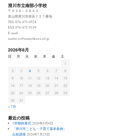
滑川市立南部小学校
〒９３６－０８４３
富山県滑川市赤浜７２７番地
TEL 076-475-0524
FAX 076-475-9159
E-mail
nanbu-es@namerikawa.ed.jp
2026年8月
日
月
火
水
木
金
土
1
2
3
4
5
6
7
8
9
10
11
12
13
14
15
16
17
18
19
20
21
22
23
24
25
26
27
28
29
30
31
« 7月
最近の投稿
1学期終業式
2026年8月4日
「滑川市こども・子育て基本条例」
出前講座
2026年7月23日