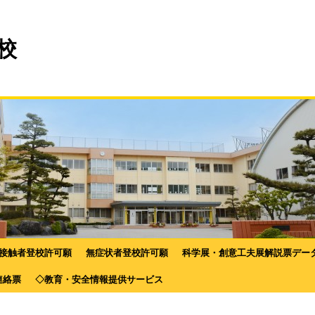
校
接触者登校許可願
無症状者登校許可願
科学展・創意工夫展解説票デー
連絡票
◇教育・安全情報提供サービス