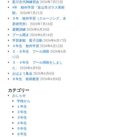
新川古代神練習会
2026年7月23日
4年 校外学習「富山市ガラス美術
館」
2026年7月21日
５年 校外学習（クルージング、水
産研究所）
2026年7月16日
避難訓練
2026年6月26日
プール開き
2026年6月18日
学習参観 親子活動
2026年6月17日
４年生 校外学習
2026年6月12日
５・６年生 プール掃除
2026年6月
12日
３・４年生 プール掃除をしまし
た。
2026年6月9日
おはよう集会
2026年6月8日
６年生 租税教室
2026年6月8日
カテゴリー
おしらせ
学校から
１年生
２年生
３年生
４年生
５年生
６年生