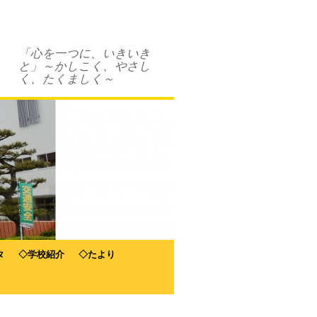
「心を一つに、いきいき
と」～かしこく、やさし
く、たくましく～
タ
◇学校紹介
◇たより