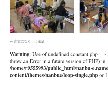
←
家族になろうよ遠足
Warning
: Use of undefined constant php - 
throw an Error in a future version of PHP) in
/home/r9555993/public_html/nanbu-e.name
content/themes/nanbue/loop-single.php
on l