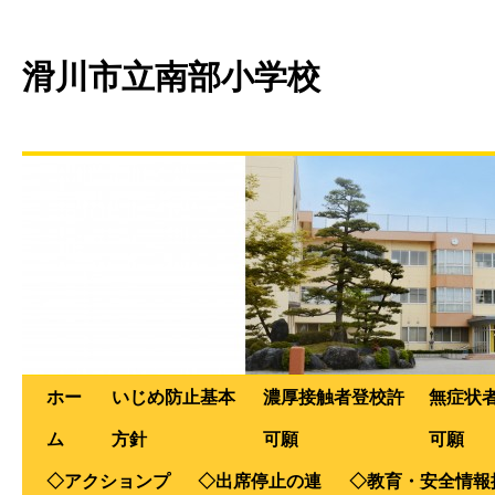
滑川市立南部小学校
ホー
いじめ防止基本
濃厚接触者登校許
無症状
ム
方針
可願
可願
◇アクションプ
◇出席停止の連
◇教育・安全情報